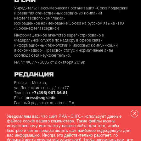
О СМИ
Учредитель: Некоммерческая организация «Союз поддержки
и развития отечественных сервисных компаний
нефтегазового комплекса»
(сокращённое наименование Союза на русском языке - НО
«Союзнефтегазсервис»)
Информационное агентство зарегистрировано в
Федеральной службе по надзору в сфере связи,
информационных технологий и массовых коммуникаций
(Роскомнадзор). Правовой статус и нормативные акты
соблюдаются неукоснительно.
ИА № ФС77-76885 от 9 октября 2019г.
РЕДАКЦИЯ
Россия, г. Москва,
ул. Ленинские горы, д.1, стр.77
Телефон:
+7 (495) 967-36-81
Email:
press@sngs.info
Главный редактор: Аникеева Е.А.
ДОКУМЕНТЫ
Уведомляем вас, что сайт РИА «СНГС» использует данные
файлов cookie вашего компьютера. Такие файлы нужны
Правила использования материалов
искусственному интеллекту нашего сайта для того, чтобы
быстрее и чётче предоставлять вам наиболее подходящую для
Согласие на обработку персональных данных
вас информацию. Иногда это действительно работает, по
большей части результаты удивляют)) Чтобы напомнить вам, что