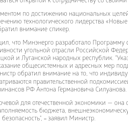
аться открытой к сотрудничеству со своими
ументом по достижению национальных целей
ечению технологического лидерства «Новые
братил внимание спикер.
щил, что Минэнерго разработало Программу 
ивности угольной отрасли Российской Феде
нецкой и Луганской народных республик. "Ука
казание общесистемных и адресных мер по
нистр обратил внимание на то, что индивид
атриваются правительственной подкомиссие
финансов РФ Антона Германовича Силуанова
лючевой для отечественной экономики — она 
наполняемость бюджета, внешнеэкономическ
 безопасность",
заявил Министр.
–