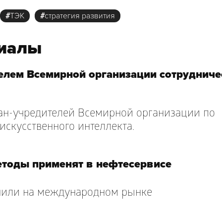
#
ТЭК
#
стратегия развития
риалы
телем Всемирной организации сотрудниче
ран-учредителей Всемирной организации по
искусственного интеллекта.
тоды применят в нефтесервисе
нили на международном рынке