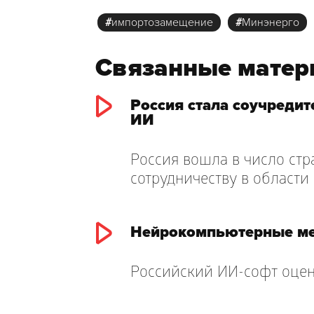
#
импортозамещение
#
Минэнерго
Связанные мате
Россия стала соучреди
ИИ
Россия вошла в число ст
сотрудничеству в области 
Нейрокомпьютерные ме
Российский ИИ-софт оце