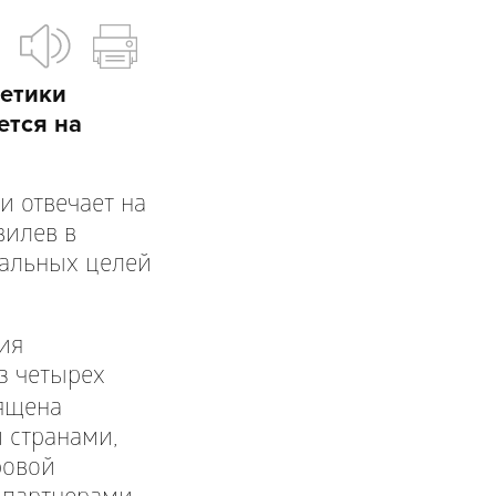
етики
ется на
и отвечает на
вилев в
нальных целей
ия
из четырех
вящена
 странами,
ровой