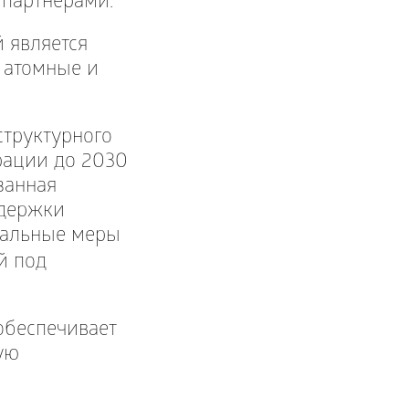
 партнерами.
 является
 атомные и
структурного
рации до 2030
занная
ддержки
уальные меры
й под
.
обеспечивает
ую