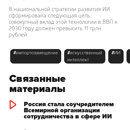
В национальной стратегии развития ИИ
сформирована следующая цель:
совокупный вклад этой технологии в ВВП к
2030 году должен превысить 11 трлн
рублей.
#
импортозамещение
#
искусственный
#
ИИ
интеллект
Связанные
материалы
Россия стала соучредителем
Всемирной организации
сотрудничества в сфере ИИ